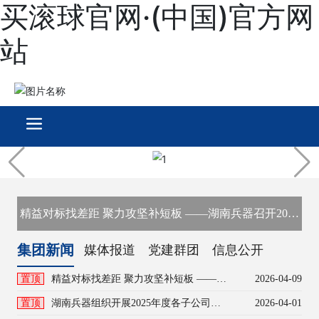
买滚球官网·(中国)官方网
站
精益对标找差距 聚力攻坚补短板 ——湖南兵器召开2026
集团新闻
年对标管理暨一季度经济运行分析会
媒体报道
党建群团
信息公开
置顶
精益对标找差距 聚力攻坚补短板 ——湖
2026-04-09
南兵器召开2026年对标管理暨一季度经
置顶
湖南兵器组织开展2025年度各子公司系
2026-04-01
济运行分析会
列考核测评会议