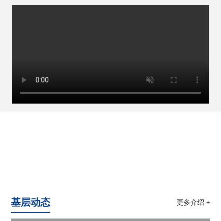
底、永州。2004年，由省国防科工局划归省国资委监管；2019
年，湖南兵器集团与湖南新天地集团整合组建湖南湘科控股集团
有限公司，同年12月正式变更成为湘科集团下属全资一级子公
司，2021年12月，集团整体变更为股份公司。
基层动态
更多介绍 +