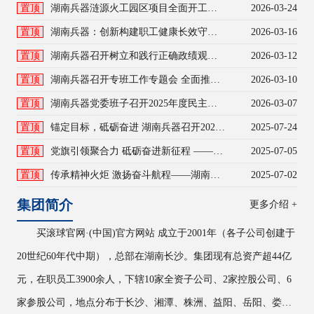
置顶
湖南兵器涟源火工园区项目全面开工建
2026-03-24
设仪式圆满举行
置顶
湖南兵器：创新构建职工健康长效守护
2026-03-16
机制，以高质量健康保障赋能高质量发
置顶
湖南兵器召开树立和践行正确政绩观学
2026-03-12
展
习教育动员部署会
置顶
湖南兵器召开专班工作专题会 全面推动
2026-03-10
重点任务攻坚落地
置顶
湖南兵器党委班子召开2025年度民主生
2026-03-07
活会
置顶
锚定目标，砥砺奋进 湖南兵器召开2025
2025-07-24
年上半年经济运行分析会
置顶
党旗引领聚合力 砥砺奋进新征程 ——湖
2025-07-05
南兵器各级党组织开展庆祝中国共产党
置顶
传承精神火炬 激扬奋斗航程——湖南兵
2025-07-02
成立104周年主题活动
器表彰先进党组织及个人
集团简介
更多介绍 +
买滚球官网·(中国)官方网站 成立于2001年（各子公司创建于
20世纪60年代中期），总部在湖南长沙。集团现有总资产超44亿
元，在职员工3900余人，下辖10家全资子公司、2家控股公司、6
家参股公司，地点分布于长沙、湘潭、株洲、益阳、岳阳、娄