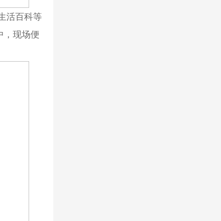
生活百科等
中，现场便