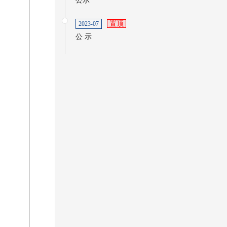
公示
置顶
2023-07
公 示