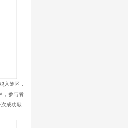
鸡入笼区，
区，参与者
一次成功敲