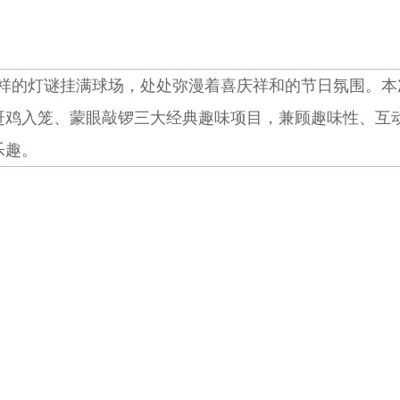
祥的灯谜挂满球场，处处弥漫着喜庆祥和的节日氛围。本
赶鸡入笼、蒙眼敲锣三大经典趣味项目，兼顾趣味性、互
乐趣。