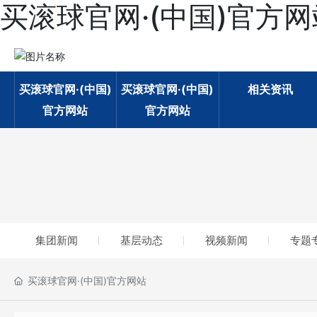
买滚球官网·(中国)官方网
买滚球官网·(中国)
买滚球官网·(中国)
相关资讯
官方网站
官方网站
集团新闻
基层动态
视频新闻
专题
买滚球官网·(中国)官方网站