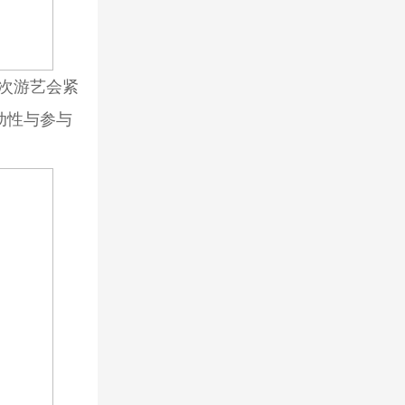
次游艺会紧
动性与参与