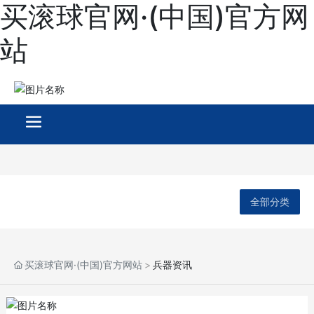
买滚球官网·(中国)官方网
站
全部分类
买滚球官网·(中国)官方网站
兵器资讯