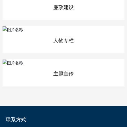
廉政建设
人物专栏
主题宣传
联系方式